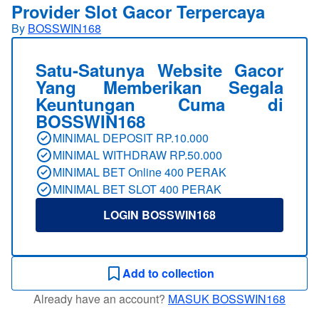
Provider Slot Gacor Terpercaya
By
BOSSWIN168
Satu-Satunya Website Gacor
Yang Memberikan Segala
Keuntungan Cuma di
BOSSWIN168
MINIMAL DEPOSIT RP.10.000
MINIMAL WITHDRAW RP.50.000
MINIMAL BET Online 400 PERAK
MINIMAL BET SLOT 400 PERAK
LOGIN BOSSWIN168
Add to collection
Already have an account?
MASUK BOSSWIN168