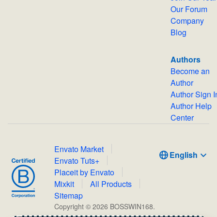
Our Forum
Company
Blog
Authors
Become an
Author
Author Sign 
Author Help
Center
Envato Market
English
Envato Tuts+
Placeit by Envato
Mixkit
All Products
Sitemap
Copyright ©
2026
BOSSWIN168.