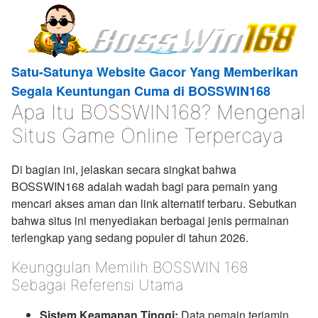
Satu-Satunya Website Gacor Yang Memberikan
Segala Keuntungan Cuma di BOSSWIN168
Apa Itu BOSSWIN168? Mengenal
Situs Game Online Terpercaya
Di bagian ini, jelaskan secara singkat bahwa
BOSSWIN168 adalah wadah bagi para pemain yang
mencari akses aman dan link alternatif terbaru. Sebutkan
bahwa situs ini menyediakan berbagai jenis permainan
terlengkap yang sedang populer di tahun 2026.
Keunggulan Memilih BOSSWIN 168
Sebagai Referensi Utama
Sistem Keamanan Tinggi:
Data pemain terjamin