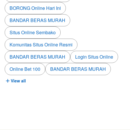
BORONG Online Hari Ini
BANDAR BERAS MURAH
Situs Online Sembako
Komunitas Situs Online Resmi
BANDAR BERAS MURAH
Login Situs Online
Online Bet 100
BANDAR BERAS MURAH
View all